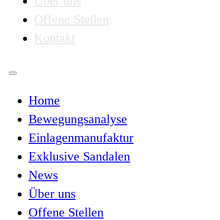
Über uns
Offene Stellen
Kontakt
Home
Bewegungsanalyse
Einlagenmanufaktur
Exklusive Sandalen
News
Über uns
Offene Stellen